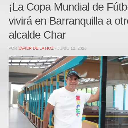
Local
¡La Copa Mundial de Fútb
Deportes
vivirá en Barranquilla a otr
JUDICIAL
ÁREA METROPOLITANA
alcalde Char
REGIONAL
DEPARTAMENTAL
POR
JAVIER DE LA HOZ
· JUNIO 12, 2026
Internacional
OPINIÓN
Contactenos
facebook
Twitter
Instagram
Registro ISSN: 2711-3299