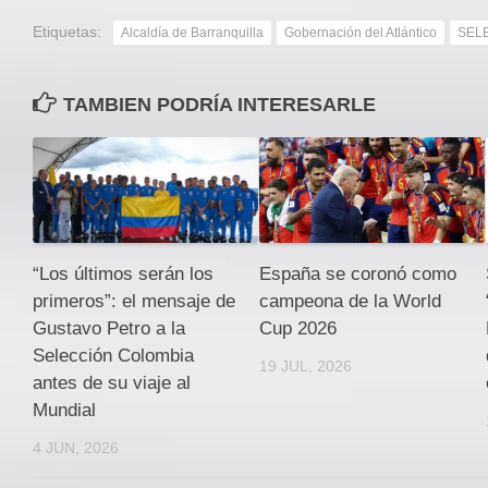
Etiquetas:
Alcaldía de Barranquilla
Gobernación del Atlántico
SEL
TAMBIEN PODRÍA INTERESARLE
“Los últimos serán los
España se coronó como
primeros”: el mensaje de
campeona de la World
Gustavo Petro a la
Cup 2026
Selección Colombia
19 JUL, 2026
antes de su viaje al
Mundial
4 JUN, 2026