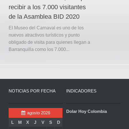
recibir a los 7.000 visitantes
de la Asamblea BID 2020
El Museo del Carnaval es uno de los
nuevos atractivos turísticos y punto
obligado de visita para quienes llegan a
Barranquilla como los 7.000...
NOTICIAS POR FECHA
INDICADORES
Dolar Hoy Colombia
agosto 2026
L
M
X
J
V
S
D