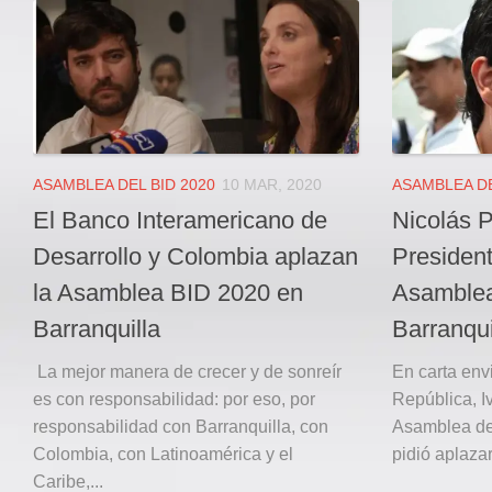
Local
Deportes
JUDICIAL
ÁREA METROPOLITANA
REGIONAL
DEPARTAMENTAL
ASAMBLEA DEL BID 2020
10 MAR, 2020
ASAMBLEA DE
Internacional
El Banco Interamericano de
Nicolás P
OPINIÓN
Desarrollo y Colombia aplazan
President
Contactenos
la Asamblea BID 2020 en
Asamblea
Barranquilla
Barranqui
facebook
Twitter
La mejor manera de crecer y de sonreír
En carta env
es con responsabilidad: por eso, por
República, I
Instagram
responsabilidad con Barranquilla, con
Asamblea del
Registro ISSN: 2711-3299
Colombia, con Latinoamérica y el
pidió aplaza
Caribe,...