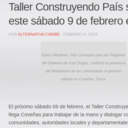
Local
Taller Construyendo País s
Deportes
este sábado 9 de febrero
JUDICIAL
ÁREA METROPOLITANA
POR
ALTERNATIVA CARIBE
· FEBRERO 6, 2019
REGIONAL
DEPARTAMENTAL
Karen Abudinen, Alta Consejera para las Regiones
Internacional
del Gobierno de Iván Duque, confirmó la presencia
OPINIÓN
del Mandatario de los colombianos el próximo
Contactenos
sábado en Coveñas, Sucre.
facebook
Twitter
Instagram
El próximo sábado 09 de febrero, el Taller Construy
llega Coveñas para trabajar de la mano y dialogar c
Registro ISSN: 2711-3299
comunidades, autoridades locales y departamentales