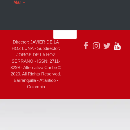
Mar »
Director: JAVIER DE LA
HOZ LUNA - Subdirector:
JORGE DE LA HOZ
SERRANO - ISSN: 2711-
3299 - Alternativa Caribe ©
2020. All Rights Reserved.
Barranquilla - Atlántico -
Colombia