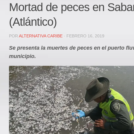
Local
Mortad de peces en Sab
Deportes
(Atlántico)
JUDICIAL
ÁREA METROPOLITANA
POR
ALTERNATIVA CARIBE
· FEBRERO 16, 2019
REGIONAL
Se presenta la muertes de peces en el puerto fluv
DEPARTAMENTAL
municipio.
Internacional
OPINIÓN
Contactenos
facebook
Twitter
Instagram
Registro ISSN: 2711-3299