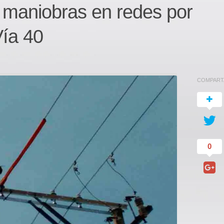
rá maniobras en redes por
Vía 40
COMPART
0