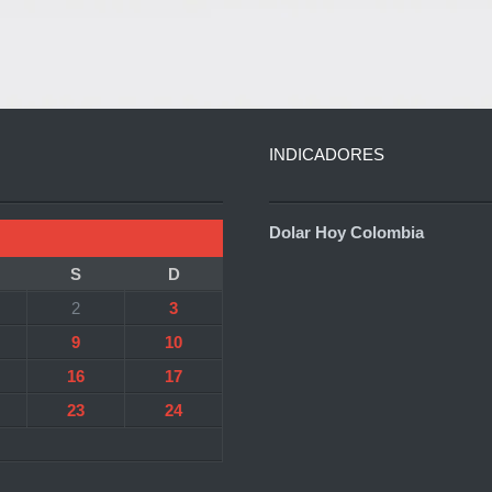
INDICADORES
Dolar Hoy Colombia
S
D
2
3
9
10
16
17
23
24