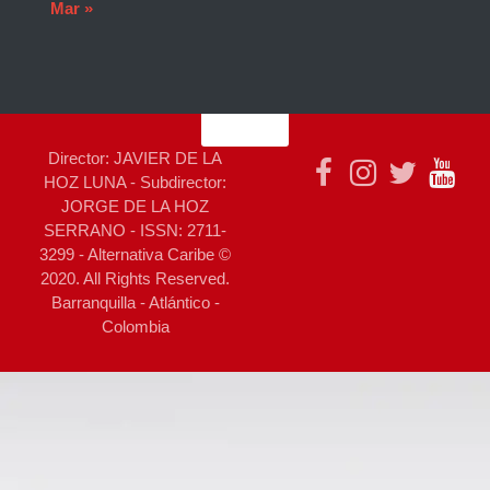
Mar »
Director: JAVIER DE LA
HOZ LUNA - Subdirector:
JORGE DE LA HOZ
SERRANO - ISSN: 2711-
3299 - Alternativa Caribe ©
2020. All Rights Reserved.
Barranquilla - Atlántico -
Colombia