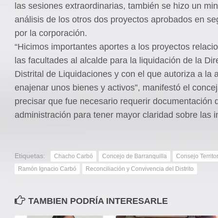
las sesiones extraordinarias, también se hizo un mi
análisis de los otros dos proyectos aprobados en s
por la corporación.
“Hicimos importantes aportes a los proyectos relac
las facultades al alcalde para la liquidación de la Di
Distrital de Liquidaciones y con el que autoriza a la 
enajenar unos bienes y activos”, manifestó el concej
precisar que fue necesario requerir documentación d
administración para tener mayor claridad sobre las in
Etiquetas:
Chacho Carbó
Concejo de Barranquilla
Consejo Territo
Ramón Ignacio Carbó
Reconciliación y Convivencia del Distrito
TAMBIEN PODRÍA INTERESARLE