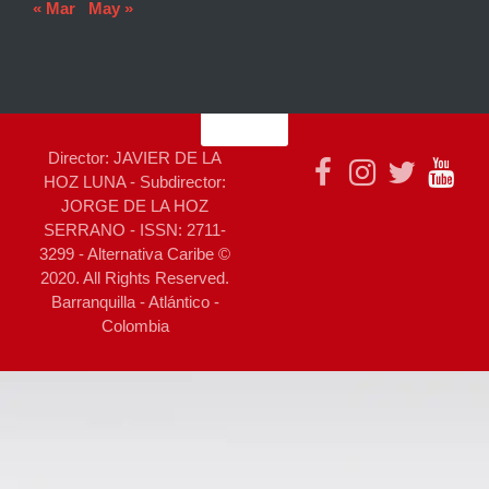
« Mar
May »
Director: JAVIER DE LA
HOZ LUNA - Subdirector:
JORGE DE LA HOZ
SERRANO - ISSN: 2711-
3299 - Alternativa Caribe ©
2020. All Rights Reserved.
Barranquilla - Atlántico -
Colombia