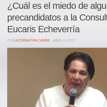
Local
¿Cuál es el miedo de alg
Deportes
precandidatos a la Consult
JUDICIAL
ÁREA METROPOLITANA
Eucaris Echeverría
REGIONAL
DEPARTAMENTAL
POR
ALTERNATIVA CARIBE
· ABRIL 8, 2019
Internacional
OPINIÓN
Contactenos
facebook
Twitter
Instagram
Registro ISSN: 2711-3299