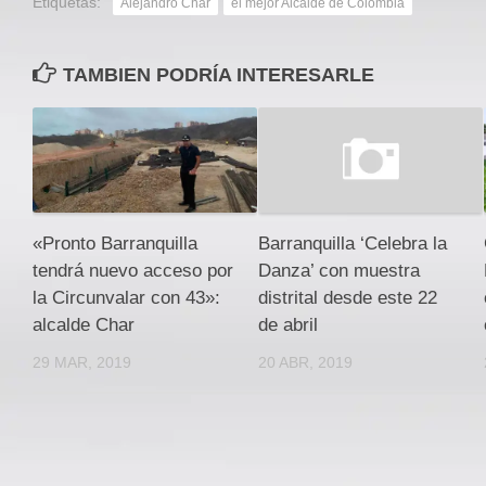
Etiquetas:
Alejandro Char
el mejor Alcalde de Colombia
TAMBIEN PODRÍA INTERESARLE
«Pronto Barranquilla
Barranquilla ‘Celebra la
tendrá nuevo acceso por
Danza’ con muestra
la Circunvalar con 43»:
distrital desde este 22
alcalde Char
de abril
29 MAR, 2019
20 ABR, 2019