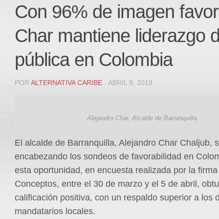
Local
Con 96% de imagen favora
Deportes
Char mantiene liderazgo d
JUDICIAL
ÁREA METROPOLITANA
pública en Colombia
REGIONAL
DEPARTAMENTAL
POR
ALTERNATIVA CARIBE
· ABRIL 9, 2019
Internacional
OPINIÓN
Alejandro Char, Alcalde de Barranquilla.
Contactenos
El alcalde de Barranquilla, Alejandro Char Chaljub, 
facebook
encabezando los sondeos de favorabilidad en Colom
Twitter
esta oportunidad, en encuesta realizada por la firma 
Instagram
Conceptos, entre el 30 de marzo y el 5 de abril, obt
calificación positiva, con un respaldo superior a los
Registro ISSN: 2711-3299
mandatarios locales.