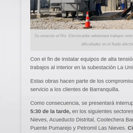
Su estación el Río. Electricaribe adelantará trabajos est
dificultades en el fluido eléctr
Con el fin de instalar equipos de alta ten
trabajos al interior en la subestación La Un
Estas obras hacen parte de los compromiso
servicio a los clientes de Barranquilla.
Como consecuencia, se presentará interrup
5:30 de la tarde,
en los siguientes sectore
Nieves, Acueducto Distrital, Coolechera Ba
Puente Pumarejo y Petromil Las Nieves.
Ci