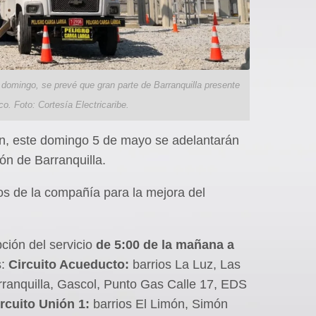
e domingo, se prevé que gran parte de Barranquilla presente
ico. Foto: Cortesía Electricaribe.
sión, este domingo 5 de mayo se adelantarán
ión de Barranquilla.
s de la compañía para la mejora del
ción del servicio
de 5:00 de la mañana a
s:
Circuito Acueducto:
barrios La Luz, Las
rranquilla, Gascol, Punto Gas Calle 17, EDS
rcuito Unión 1:
barrios El Limón, Simón