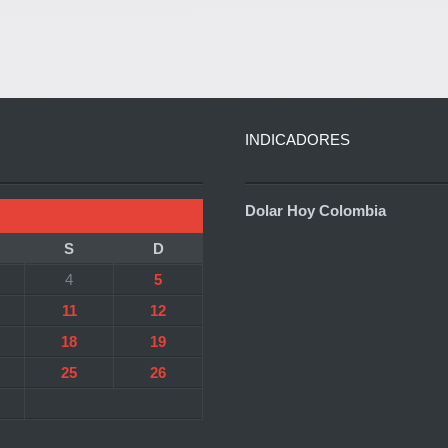
INDICADORES
Dolar Hoy Colombia
S
D
4
5
11
12
18
19
25
26