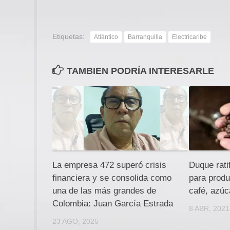
Etiquetas:
Atlántico
Barranquilla
Electricaribe
TAMBIEN PODRÍA INTERESARLE
La empresa 472 superó crisis
Duque rati
financiera y se consolida como
para prod
una de las más grandes de
café, azúc
Colombia: Juan García Estrada
8 ABR, 2021
23 AGO, 2025