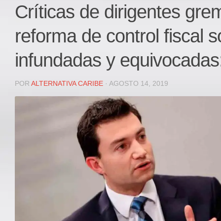
Local
Críticas de dirigentes grem
Deportes
reforma de control fiscal 
JUDICIAL
ÁREA METROPOLITANA
infundadas y equivocadas:
REGIONAL
DEPARTAMENTAL
POR
ALTERNATIVA CARIBE
· AGOSTO 14, 2019
Internacional
OPINIÓN
Contactenos
facebook
Twitter
Instagram
Registro ISSN: 2711-3299