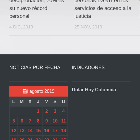
desaprobación, 70% es
personas LGBTI en los
su nuevo récord
servicios de acceso a la
personal
justicia
4 DIC, 2019
25 NOV, 2019
NOTICIAS POR FECHA
INDICADORES
Dolar Hoy Colombia
agosto 2019
L
M
X
J
V
S
D
1
2
3
4
5
6
7
8
9
10
11
12
13
14
15
16
17
18