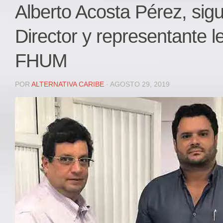
Local
Alberto Acosta Pérez, sigu
Deportes
Director y representante le
JUDICIAL
ÁREA METROPOLITANA
FHUM
REGIONAL
DEPARTAMENTAL
POR
ALTERNATIVA CARIBE
· AGOSTO 29, 2019
Internacional
OPINIÓN
Contactenos
facebook
Twitter
Instagram
Registro ISSN: 2711-3299