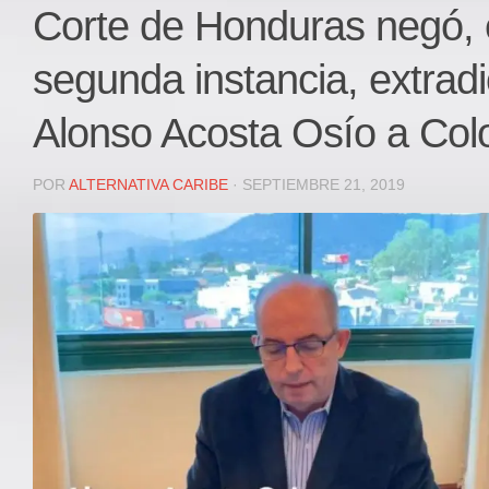
Local
Corte de Honduras negó, e
Deportes
segunda instancia, extradi
JUDICIAL
ÁREA METROPOLITANA
Alonso Acosta Osío a Col
REGIONAL
DEPARTAMENTAL
POR
ALTERNATIVA CARIBE
· SEPTIEMBRE 21, 2019
Internacional
OPINIÓN
Contactenos
facebook
Twitter
Instagram
Registro ISSN: 2711-3299