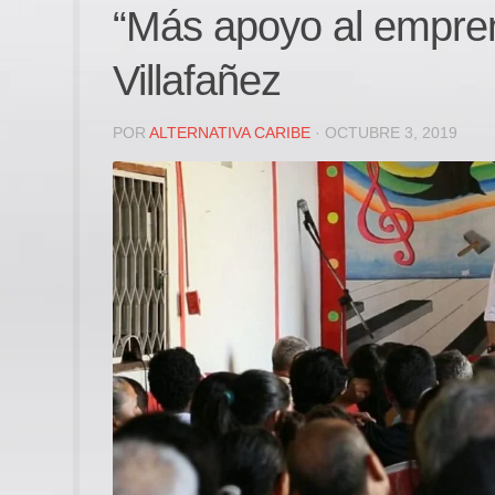
“Más apoyo al empren
Villafañez
POR
ALTERNATIVA CARIBE
· OCTUBRE 3, 2019