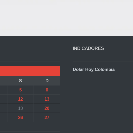
INDICADORES
Dolar Hoy Colombia
S
D
5
6
12
13
19
20
26
27