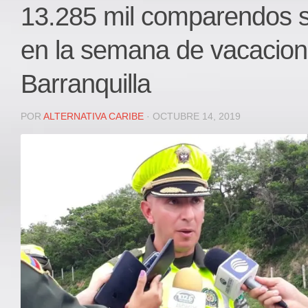
Local
13.285 mil comparendos s
Deportes
en la semana de vacacion
JUDICIAL
ÁREA METROPOLITANA
Barranquilla
REGIONAL
DEPARTAMENTAL
POR
ALTERNATIVA CARIBE
· OCTUBRE 14, 2019
Internacional
OPINIÓN
Contactenos
facebook
Twitter
Instagram
Registro ISSN: 2711-3299