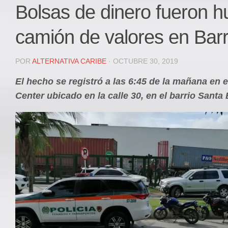
Local
Bolsas de dinero fueron h
Deportes
camión de valores en Barr
JUDICIAL
ÁREA METROPOLITANA
POR
ALTERNATIVA CARIBE
· OCTUBRE 30, 2019
REGIONAL
El hecho se registró a las 6:45 de la mañana en 
DEPARTAMENTAL
Center ubicado en la calle 30, en el barrio Santa 
Internacional
OPINIÓN
Contactenos
facebook
Twitter
Instagram
Registro ISSN: 2711-3299