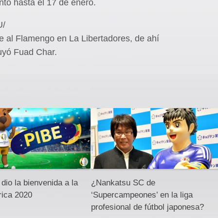
nto hasta el 17 de enero.
U/
e al Flamengo en La Libertadores, de ahí
luyó Fuad Char.
e dio la bienvenida a la
¿Nankatsu SC de
ica 2020
‘Supercampeones’ en la liga
profesional de fútbol japonesa?