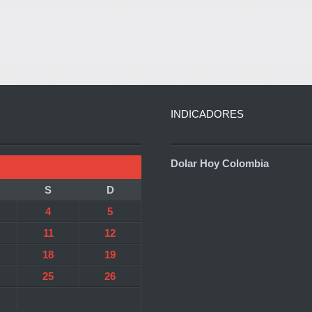
INDICADORES
Dolar Hoy Colombia
S
D
4
5
11
12
18
19
25
26