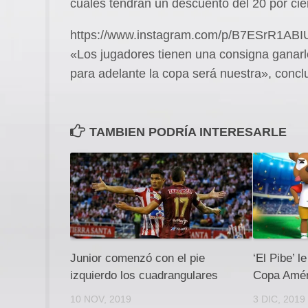
cuales tendrán un descuento del 20 por cie
https://www.instagram.com/p/B7ESrR1ABI
«Los jugadores tienen una consigna ganarl
para adelante la copa será nuestra», conc
TAMBIEN PODRÍA INTERESARLE
Junior comenzó con el pie
‘El Pibe’ l
izquierdo los cuadrangulares
Copa Amér
10 NOV, 2019
3 DIC, 2019