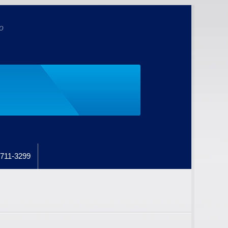
o
711-3299