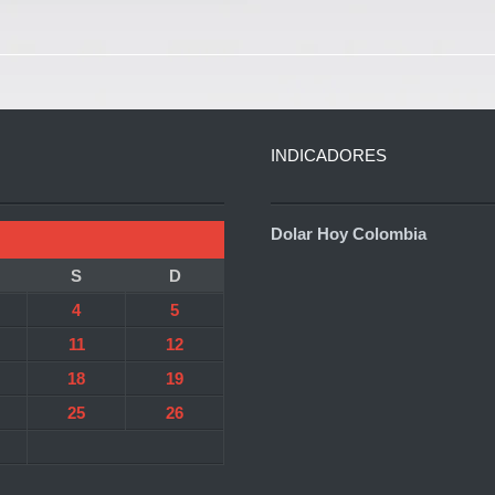
INDICADORES
Dolar Hoy Colombia
S
D
4
5
11
12
18
19
25
26