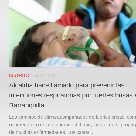
Local
Deportes
JUDICIAL
ÁREA METROPOLITANA
REGIONAL
DEPARTAMENTAL
Internacional
OPINIÓN
DISTRITO
15 ENE, 2020
Contactenos
Alcaldía hace llamado para prevenir las
facebook
infecciones respiratorias por fuertes brisas
Twitter
Barranquilla
Instagram
Los cambios de clima acompañados de fuertes brisas, com
Registro ISSN: 2711-3299
ocurriendo en esta temporada del año, favorecen la propa
de muchas enfermedades. Los casos...