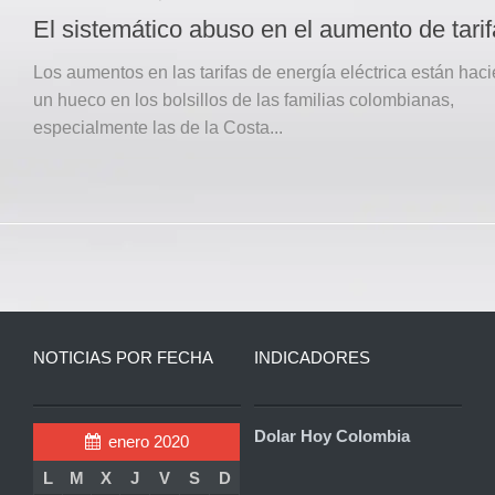
El sistemático abuso en el aumento de tari
Los aumentos en las tarifas de energía eléctrica están hac
un hueco en los bolsillos de las familias colombianas,
especialmente las de la Costa...
NOTICIAS POR FECHA
INDICADORES
Dolar Hoy Colombia
enero 2020
L
M
X
J
V
S
D