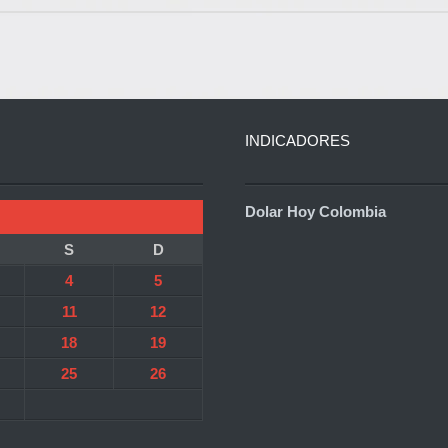
INDICADORES
Dolar Hoy Colombia
S
D
4
5
11
12
18
19
25
26