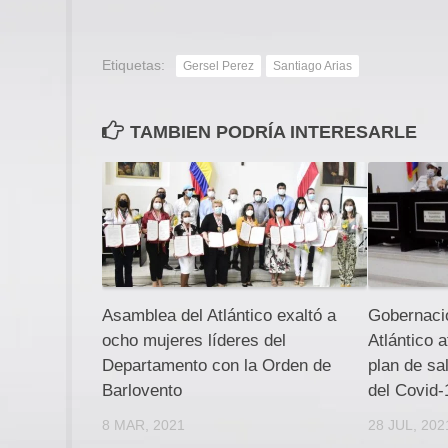
Etiquetas:
Gersel Perez
Santiago Arias
TAMBIEN PODRÍA INTERESARLE
Asamblea del Atlántico exaltó a
Gobernaci
ocho mujeres líderes del
Atlántico 
Departamento con la Orden de
plan de sa
Barlovento
del Covid-
8 MAR, 2021
28 JUL, 202