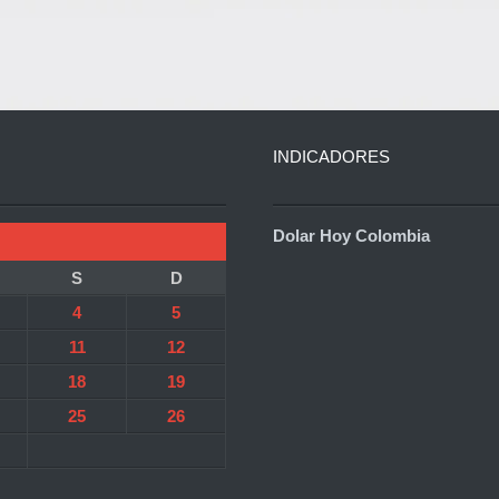
INDICADORES
Dolar Hoy Colombia
S
D
4
5
11
12
18
19
25
26