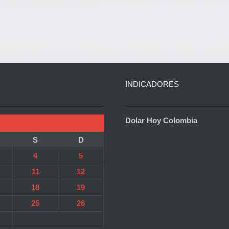
INDICADORES
Dolar Hoy Colombia
S
D
4
5
11
12
18
19
25
26