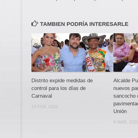
TAMBIEN PODRÍA INTERESARLE
Distrito expide medidas de
Alcalde Pu
control para los días de
nuevos pa
Carnaval
sancocho c
pavimentac
19 FEB, 2020
Unión
8 MAR, 202