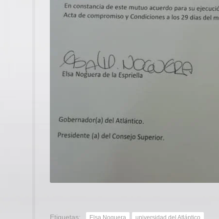
Etiquetas:
Elsa Noguera
universidad del Atlántico