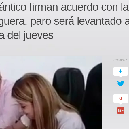
lántico firman acuerdo con la
uera, paro será levantado 
a del jueves
COMPART
0