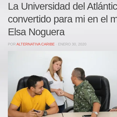
Local
La Universidad del Atlánti
Deportes
convertido para mi en el m
JUDICIAL
ÁREA METROPOLITANA
Elsa Noguera
REGIONAL
DEPARTAMENTAL
POR
ALTERNATIVA CARIBE
· ENERO 30, 2020
Internacional
OPINIÓN
Contactenos
facebook
Twitter
Instagram
Registro ISSN: 2711-3299