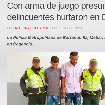
Local
Con arma de juego presu
Deportes
delincuentes hurtaron en B
JUDICIAL
ÁREA METROPOLITANA
POR
ALTERNATIVA CARIBE
· FEBRERO 17, 2020
REGIONAL
La Policía Metropolitana de Barranquilla, Mebar,
DEPARTAMENTAL
en fragancia.
Internacional
OPINIÓN
Contactenos
facebook
Twitter
Instagram
Registro ISSN: 2711-3299