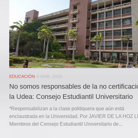
Local
Deportes
JUDICIAL
ÁREA METROPOLITANA
REGIONAL
DEPARTAMENTAL
Internacional
OPINIÓN
EDUCACIÓN
6 MAR, 2020
Contactenos
No somos responsables de la no certificaci
facebook
la Udea: Consejo Estudiantil Universitario
Twitter
*Responsabilizan a la clase politiquera que aún está
Instagram
enclaustrada en la Universidad. Por JAVIER DE LA HOZ 
Miembros del Consejo Estudiantil Universitario de...
Registro ISSN: 2711-3299