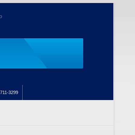
o
711-3299