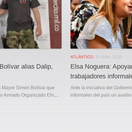
ATLÁNTICO
26 MAR, 2020
olívar alias Dalip,
Elsa Noguera: Apoyar
trabajadores informal
ón Mayor Simón Bolívar que
Ante la iniciativa del Gobier
upo Armado Organizado Eln,...
informales del país un auxilio