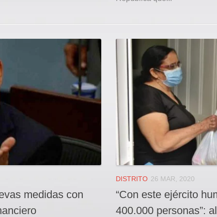
DISTRITO
26 MAR, 2020
evas medidas con
“Con este ejército h
inanciero
400.000 personas”: a