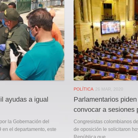
POLÍTICA
26 MAR, 2020
l ayudas a igual
Parlamentarios piden
convocar a sesiones 
por la Gobernación del
Congresistas colombianos de 
9 en el departamento, este
de oposición le solicitaron h
República que...