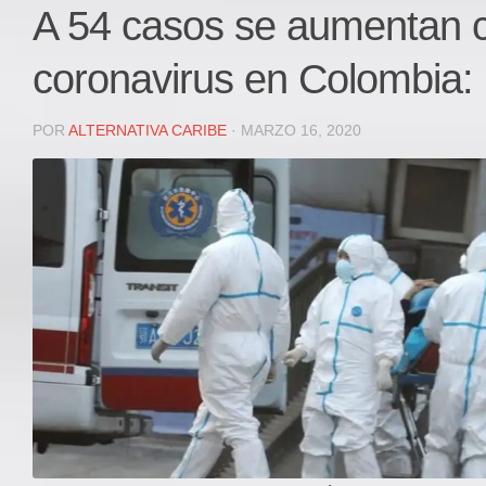
Local
A 54 casos se aumentan 
Deportes
coronavirus en Colombia:
JUDICIAL
ÁREA METROPOLITANA
POR
ALTERNATIVA CARIBE
· MARZO 16, 2020
REGIONAL
DEPARTAMENTAL
Internacional
OPINIÓN
Contactenos
facebook
Twitter
Instagram
Registro ISSN: 2711-3299