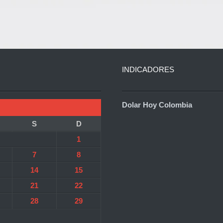
INDICADORES
Dolar Hoy Colombia
S
D
1
7
8
14
15
21
22
28
29