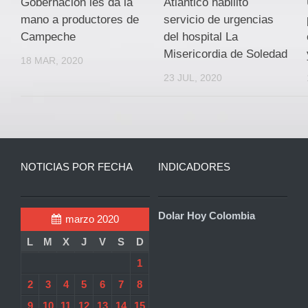
Gobernación les da la
Atlántico habilitó
mano a productores de
servicio de urgencias
Campeche
del hospital La
Misericordia de Soledad
18 MAR, 2020
23 JUL, 2020
NOTICIAS POR FECHA
INDICADORES
Dolar Hoy Colombia
marzo 2020
L
M
X
J
V
S
D
1
2
3
4
5
6
7
8
9
10
11
12
13
14
15