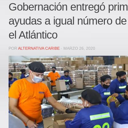
Local
Gobernación entregó prim
Deportes
ayudas a igual número de 
JUDICIAL
ÁREA METROPOLITANA
el Atlántico
REGIONAL
DEPARTAMENTAL
POR
ALTERNATIVA CARIBE
· MARZO 26, 2020
Internacional
OPINIÓN
Contactenos
facebook
Twitter
Instagram
Registro ISSN: 2711-3299