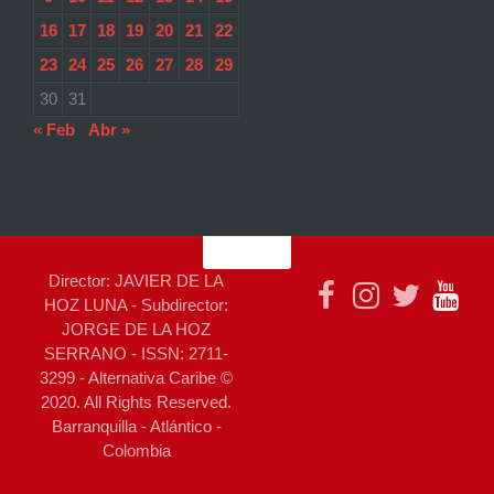
16
17
18
19
20
21
22
23
24
25
26
27
28
29
30
31
« Feb
Abr »
Director: JAVIER DE LA
HOZ LUNA - Subdirector:
JORGE DE LA HOZ
SERRANO - ISSN: 2711-
3299 - Alternativa Caribe ©
2020. All Rights Reserved.
Barranquilla - Atlántico -
Colombia