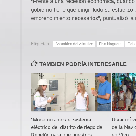
“Frente a una recesión económica, cuando e
gobierno tiene que dirigir todo su esfuerz
emprendimiento necesarios”, puntualizó la
Etiquetas:
Asamblea del Atlántico
Elsa Noguera
Gober
TAMBIEN PODRÍA INTERESARLE
“Modernizamos el sistema
Usiacurí v
eléctrico del distrito de riego de
de la Nav
Repelón para que nuestros
en Vivo