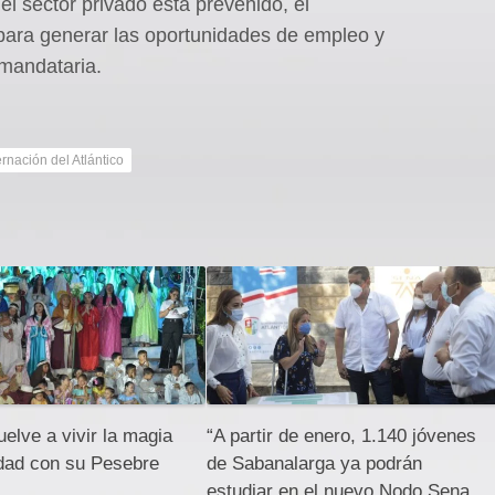
l sector privado está prevenido, el
o para generar las oportunidades de empleo y
 mandataria.
nación del Atlántico
uelve a vivir la magia
“A partir de enero, 1.140 jóvenes
idad con su Pesebre
de Sabanalarga ya podrán
estudiar en el nuevo Nodo Sena