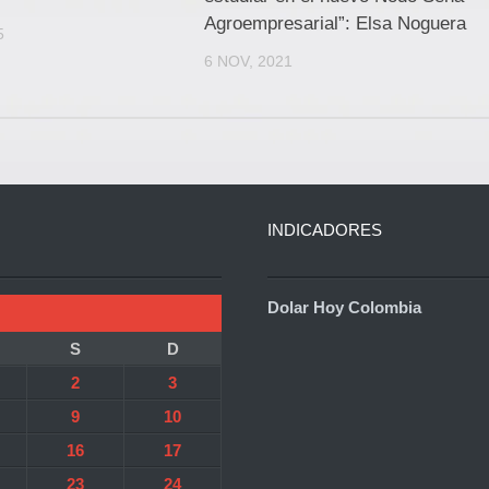
Agroempresarial”: Elsa Noguera
5
6 NOV, 2021
INDICADORES
Dolar Hoy Colombia
S
D
2
3
9
10
16
17
23
24