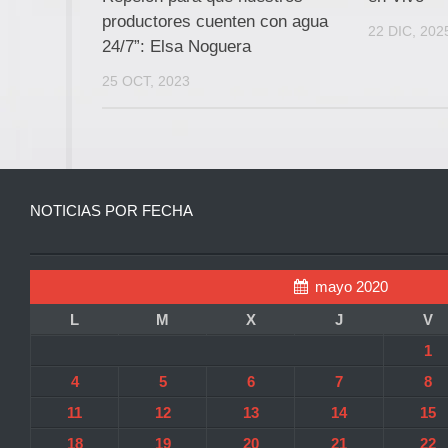
productores cuenten con agua
22 DIC, 202
24/7”: Elsa Noguera
25 OCT, 2023
NOTICIAS POR FECHA
mayo 2020
L
M
X
J
V
1
4
5
6
7
8
11
12
13
14
15
18
19
20
21
22