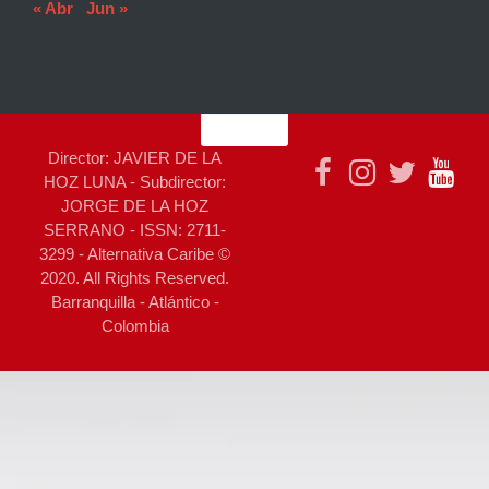
« Abr
Jun »
Director: JAVIER DE LA
HOZ LUNA - Subdirector:
JORGE DE LA HOZ
SERRANO - ISSN: 2711-
3299 - Alternativa Caribe ©
2020. All Rights Reserved.
Barranquilla - Atlántico -
Colombia