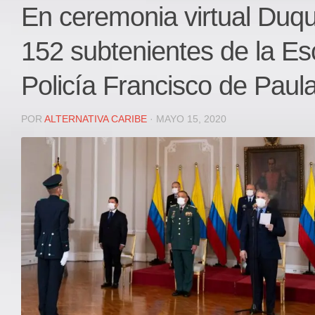
Local
En ceremonia virtual Duq
Deportes
152 subtenientes de la Es
JUDICIAL
ÁREA METROPOLITANA
Policía Francisco de Paul
REGIONAL
DEPARTAMENTAL
POR
ALTERNATIVA CARIBE
· MAYO 15, 2020
Internacional
OPINIÓN
Contactenos
facebook
Twitter
Instagram
Registro ISSN: 2711-3299