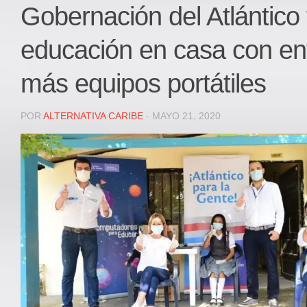
Local
Gobernación del Atlántico 
Deportes
educación en casa con en
JUDICIAL
ÁREA METROPOLITANA
más equipos portátiles
REGIONAL
DEPARTAMENTAL
POR
ALTERNATIVA CARIBE
· MAYO 21, 2020
Internacional
OPINIÓN
Contactenos
facebook
Twitter
Instagram
Registro ISSN: 2711-3299