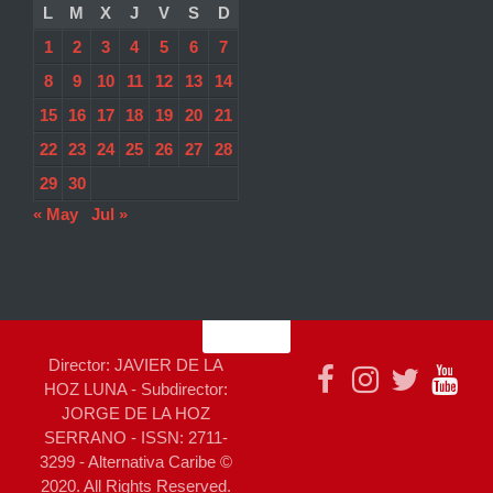
L
M
X
J
V
S
D
1
2
3
4
5
6
7
8
9
10
11
12
13
14
15
16
17
18
19
20
21
22
23
24
25
26
27
28
29
30
« May
Jul »
Director: JAVIER DE LA
HOZ LUNA - Subdirector:
JORGE DE LA HOZ
SERRANO - ISSN: 2711-
3299 - Alternativa Caribe ©
2020. All Rights Reserved.