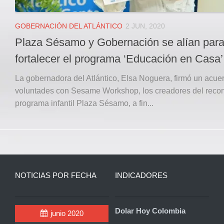
GOBERNACIÓN DEL ATLÁNTICO
2 JUN, 2020
Plaza Sésamo y Gobernación se alían par
fortalecer el programa ‘Educación en Casa’
La gobernadora del Atlántico, Elsa Noguera, firmó un acue
voluntades con Sesame Workshop, los creadores del reco
programa infantil Plaza Sésamo, a fin...
NOTICIAS POR FECHA
INDICADORES
Dolar Hoy Colombia
junio 2020