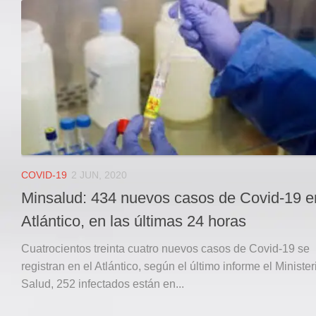
Local
Deportes
JUDICIAL
ÁREA METROPOLITANA
REGIONAL
DEPARTAMENTAL
Internacional
OPINIÓN
COVID-19
2 JUN, 2020
Contactenos
Minsalud: 434 nuevos casos de Covid-19 e
facebook
Atlántico, en las últimas 24 horas
Twitter
Cuatrocientos treinta cuatro nuevos casos de Covid-19 se
Instagram
registran en el Atlántico, según el último informe el Minister
Salud, 252 infectados están en...
Registro ISSN: 2711-3299