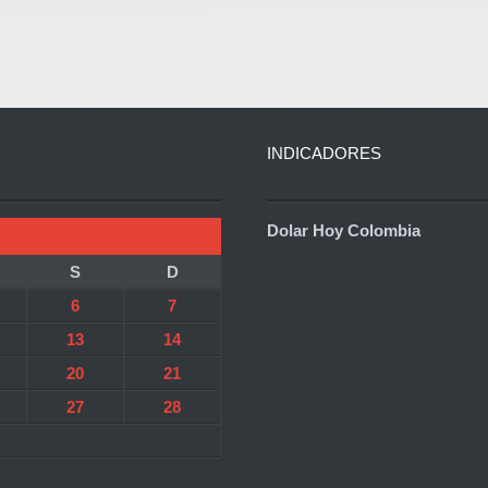
INDICADORES
Dolar Hoy Colombia
S
D
6
7
13
14
20
21
27
28