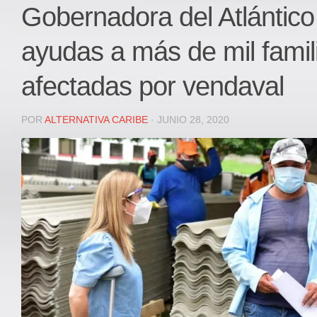
Local
Gobernadora del Atlántico
Deportes
ayudas a más de mil famil
JUDICIAL
ÁREA METROPOLITANA
afectadas por vendaval
REGIONAL
DEPARTAMENTAL
POR
ALTERNATIVA CARIBE
· JUNIO 28, 2020
Internacional
OPINIÓN
Contactenos
facebook
Twitter
Instagram
Registro ISSN: 2711-3299