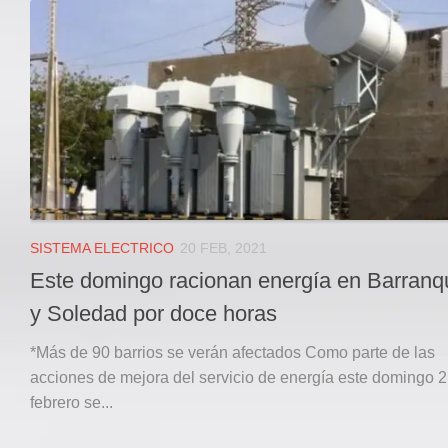
Local
Deportes
JUDICIAL
ÁREA METROPOLITANA
REGIONAL
DEPARTAMENTAL
Internacional
OPINIÓN
SISTEMA ELECTRICO
20 FEB, 2021
Contactenos
Este domingo racionan energía en Barranqu
facebook
y Soledad por doce horas
Twitter
*Más de 90 barrios se verán afectados Como parte de las
Instagram
acciones de mejora del servicio de energía este domingo 
febrero se...
Registro ISSN: 2711-3299