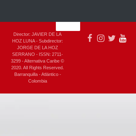
Director: JAVIER DE LA
HOZ LUNA - Subdirector:
JORGE DE LA HOZ
SERRANO - ISSN: 2711-
3299 - Alternativa Caribe ©
2020. All Rights Reserved.
Barranquilla - Atlántico -
Colombia