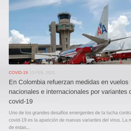
Local
Deportes
JUDICIAL
ÁREA METROPOLITANA
REGIONAL
DEPARTAMENTAL
Internacional
OPINIÓN
COVID-19
13 FEB, 2021
Contactenos
En Colombia refuerzan medidas en vuelos
facebook
nacionales e internacionales por variantes 
Twitter
covid-19
Instagram
Uno de los grandes desafíos emergentes de la lucha contra
Registro ISSN: 2711-3299
covid-19 es la aparición de nuevas variantes del virus. La 
de estas...