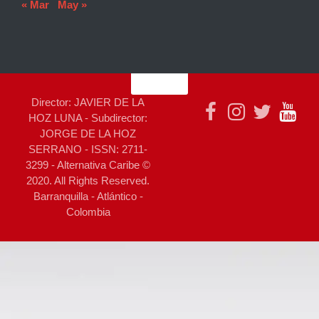
« Mar
May »
Director: JAVIER DE LA
HOZ LUNA - Subdirector:
JORGE DE LA HOZ
SERRANO - ISSN: 2711-
3299 - Alternativa Caribe ©
2020. All Rights Reserved.
Barranquilla - Atlántico -
Colombia