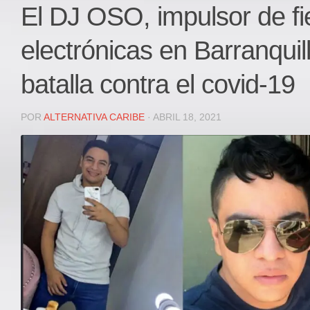
Local
El DJ OSO, impulsor de fi
Deportes
electrónicas en Barranquill
JUDICIAL
ÁREA METROPOLITANA
batalla contra el covid-19
REGIONAL
DEPARTAMENTAL
POR
ALTERNATIVA CARIBE
· ABRIL 18, 2021
Internacional
OPINIÓN
Contactenos
facebook
Twitter
Instagram
Registro ISSN: 2711-3299