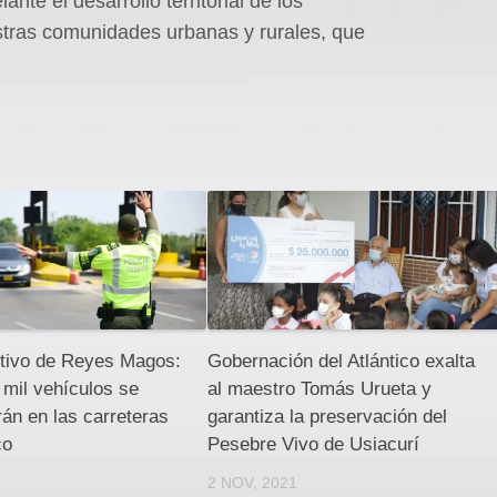
te el desarrollo territorial de los
stras comunidades urbanas y rurales, que
stivo de Reyes Magos:
Gobernación del Atlántico exalta
mil vehículos se
al maestro Tomás Urueta y
rán en las carreteras
garantiza la preservación del
co
Pesebre Vivo de Usiacurí
3
2 NOV, 2021