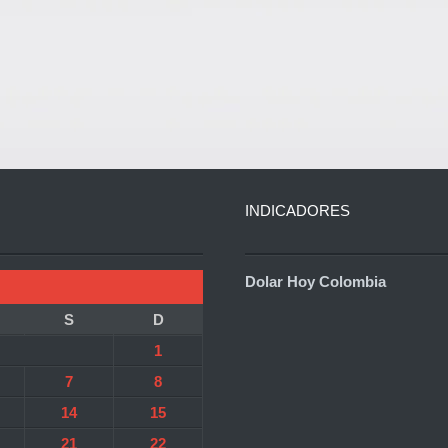
INDICADORES
Dolar Hoy Colombia
S
D
1
7
8
14
15
21
22