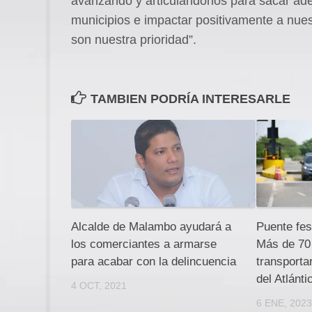
avanzando y articulándonos para sacar adelan
municipios e impactar positivamente a nue
son nuestra prioridad”.
TAMBIEN PODRÍA INTERESARLE
Alcalde de Malambo ayudará a
Puente fe
los comerciantes a armarse
Más de 70 
para acabar con la delincuencia
transporta
del Atlánti
4 OCT, 2021
6 ENE, 202