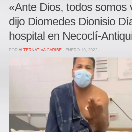
Local
«Ante Dios, todos somos 
Deportes
dijo Diomedes Dionisio Díaz
JUDICIAL
ÁREA METROPOLITANA
hospital en Necoclí-Antiqu
REGIONAL
DEPARTAMENTAL
POR
ALTERNATIVA CARIBE
· ENERO 10, 2022
Internacional
OPINIÓN
Contactenos
facebook
Twitter
Instagram
Registro ISSN: 2711-3299