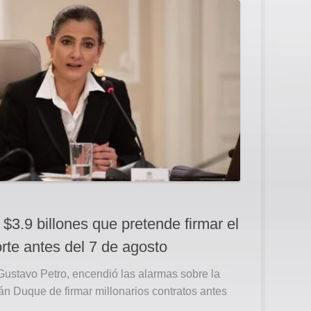
 $3.9 billones que pretende firmar el
orte antes del 7 de agosto
ustavo Petro, encendió las alarmas sobre la
án Duque de firmar millonarios contratos antes