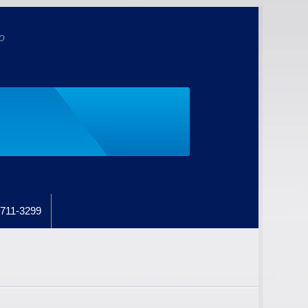
o
711-3299