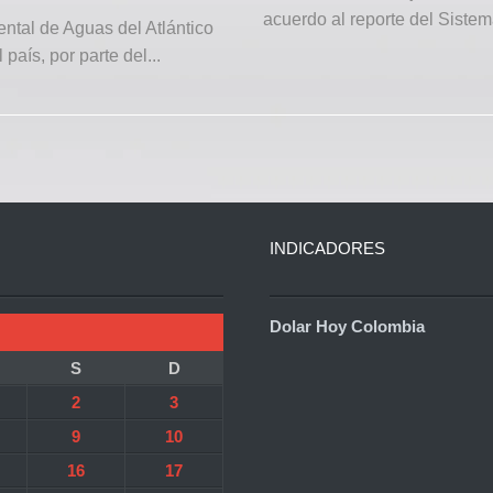
acuerdo al reporte del Sistem
ntal de Aguas del Atlántico
aís, por parte del...
INDICADORES
Dolar Hoy Colombia
S
D
2
3
9
10
16
17