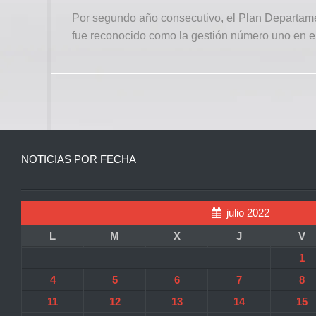
Por segundo año consecutivo, el Plan Departame
fue reconocido como la gestión número uno en el p
NOTICIAS POR FECHA
julio 2022
L
M
X
J
V
1
4
5
6
7
8
11
12
13
14
15