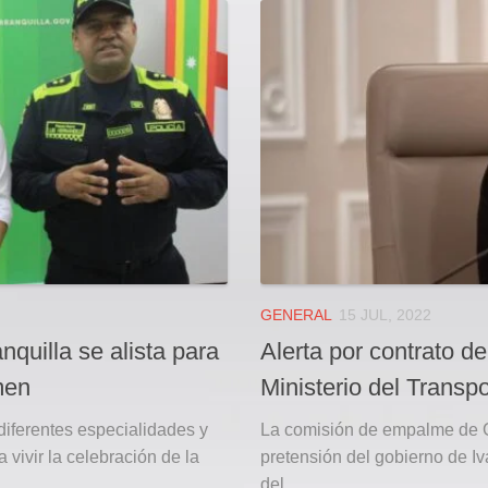
GENERAL
15 JUL, 2022
quilla se alista para
Alerta por contrato de
men
Ministerio del Transp
diferentes especialidades y
La comisión de empalme de G
 vivir la celebración de la
pretensión del gobierno de Iv
del...