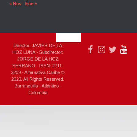
« Nov
Ene »
Director: JAVIER DE LA
HOZ LUNA - Subdirector:
JORGE DE LA HOZ
SERRANO - ISSN: 2711-
3299 - Alternativa Caribe ©
2020. All Rights Reserved.
Barranquilla - Atlántico -
Colombia