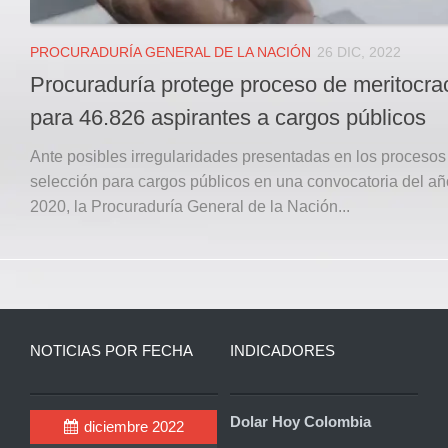
PROCURADURÍA GENERAL DE LA NACIÓN
26 DIC, 2022
Procuraduría protege proceso de meritocra
para 46.826 aspirantes a cargos públicos
Ante posibles irregularidades presentadas en los procesos
selección para cargos públicos en una convocatoria del añ
2020, la Procuraduría General de la Nación...
NOTICIAS POR FECHA
INDICADORES
Dolar Hoy Colombia
diciembre 2022