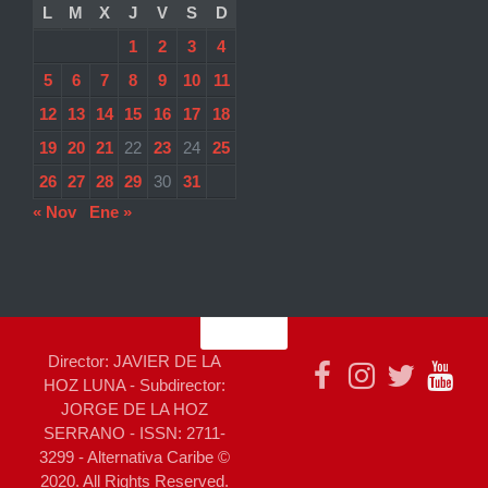
L
M
X
J
V
S
D
1
2
3
4
5
6
7
8
9
10
11
12
13
14
15
16
17
18
19
20
21
22
23
24
25
26
27
28
29
30
31
« Nov
Ene »
Director: JAVIER DE LA
HOZ LUNA - Subdirector:
JORGE DE LA HOZ
SERRANO - ISSN: 2711-
3299 - Alternativa Caribe ©
2020. All Rights Reserved.