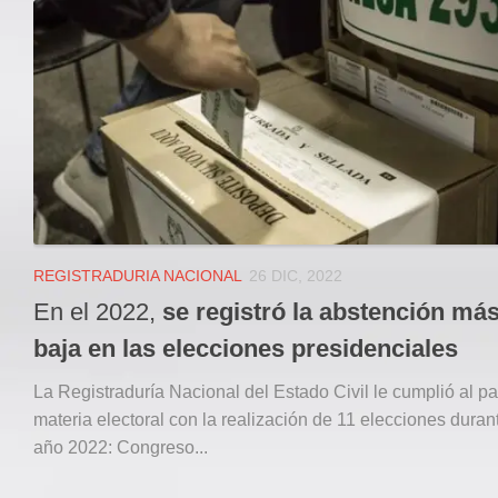
Local
Deportes
JUDICIAL
ÁREA METROPOLITANA
REGIONAL
DEPARTAMENTAL
Internacional
OPINIÓN
REGISTRADURIA NACIONAL
26 DIC, 2022
Contactenos
En el 2022,
se registró la abstención má
facebook
baja en las elecciones presidenciales
Twitter
La Registraduría Nacional del Estado Civil le cumplió al pa
Instagram
materia electoral con la realización de 11 elecciones duran
año 2022: Congreso...
Registro ISSN: 2711-3299