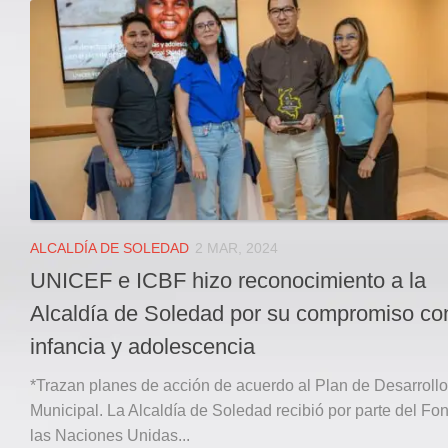
Local
Deportes
JUDICIAL
ÁREA METROPOLITANA
REGIONAL
DEPARTAMENTAL
Internacional
OPINIÓN
ALCALDÍA DE SOLEDAD
2 MAR, 2024
Contactenos
UNICEF e ICBF hizo reconocimiento a la
facebook
Alcaldía de Soledad por su compromiso con
Twitter
infancia y adolescencia
Instagram
*Trazan planes de acción de acuerdo al Plan de Desarrollo
Registro ISSN: 2711-3299
Municipal. La Alcaldía de Soledad recibió por parte del Fo
las Naciones Unidas...