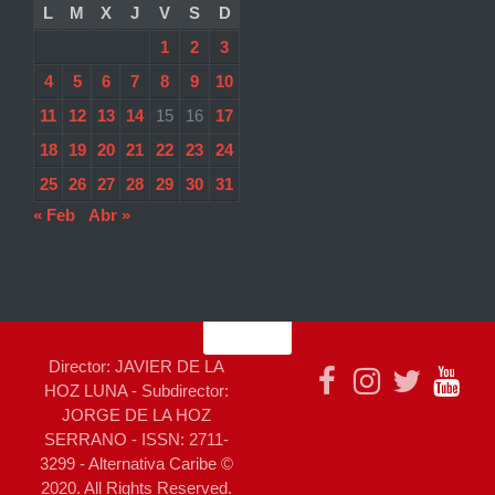
L
M
X
J
V
S
D
1
2
3
4
5
6
7
8
9
10
11
12
13
14
15
16
17
18
19
20
21
22
23
24
25
26
27
28
29
30
31
« Feb
Abr »
Director: JAVIER DE LA
HOZ LUNA - Subdirector:
JORGE DE LA HOZ
SERRANO - ISSN: 2711-
3299 - Alternativa Caribe ©
2020. All Rights Reserved.