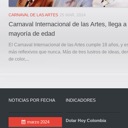
CARNAVAL DE LAS ARTES
25 MAR, 2024
Carnaval Internacional de las Artes, llega a
mayoría de edad
El Carnaval Internacional de las Artes cumple 18 años, y 
más reflexivos que nunca. Más de tres lustros de ideas, de
de color,...
NOTICIAS POR FECHA
INDICADORES
Dolar Hoy Colombia
marzo 2024