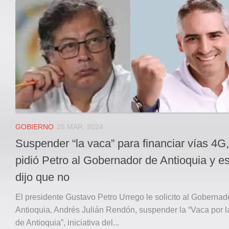
Local
Deportes
JUDICIAL
ÁREA METROPOLITANA
REGIONAL
DEPARTAMENTAL
Internacional
OPINIÓN
GOBIERNO
25 MAR, 2024
Contactenos
Suspender “la vaca” para financiar vías 4G,
facebook
pidió Petro al Gobernador de Antioquia y es
Twitter
dijo que no
Instagram
El presidente Gustavo Petro Urrego le solicito al Gobernad
Registro ISSN: 2711-3299
Antioquia, Andrés Julián Rendón, suspender la “Vaca por l
de Antioquia”, iniciativa del...