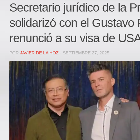
Local
Secretario jurídico de la P
Deportes
solidarizó con el Gustavo 
JUDICIAL
ÁREA METROPOLITANA
renunció a su visa de US
REGIONAL
DEPARTAMENTAL
POR
JAVIER DE LA HOZ
· SEPTIEMBRE 27, 2025
Internacional
OPINIÓN
Contactenos
facebook
Twitter
Instagram
Registro ISSN: 2711-3299