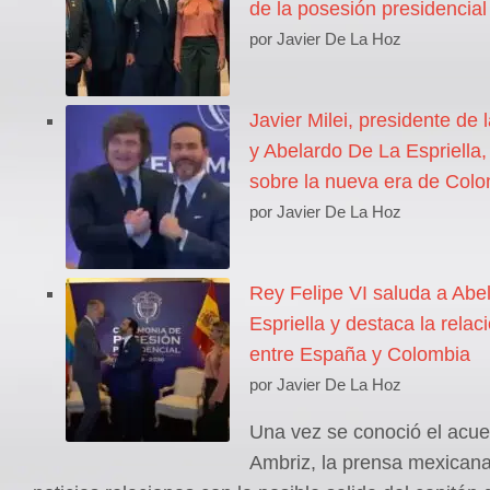
de la posesión presidencial
por Javier De La Hoz
Javier Milei, presidente de 
y Abelardo De La Espriella
sobre la nueva era de Col
por Javier De La Hoz
Rey Felipe VI saluda a Abe
Espriella y destaca la relaci
entre España y Colombia
por Javier De La Hoz
Una vez se conoció el acu
Ambriz, la prensa mexicana