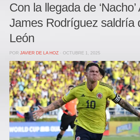
Local
Con la llegada de ‘Nacho’
Deportes
James Rodríguez saldría 
JUDICIAL
ÁREA METROPOLITANA
León
REGIONAL
DEPARTAMENTAL
POR
JAVIER DE LA HOZ
· OCTUBRE 1, 2025
Internacional
OPINIÓN
Contactenos
facebook
Twitter
Instagram
Registro ISSN: 2711-3299