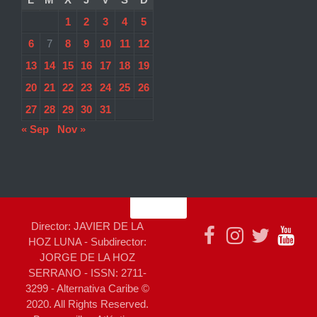
1
2
3
4
5
6
7
8
9
10
11
12
13
14
15
16
17
18
19
20
21
22
23
24
25
26
27
28
29
30
31
« Sep
Nov »
Director: JAVIER DE LA
HOZ LUNA - Subdirector:
JORGE DE LA HOZ
SERRANO - ISSN: 2711-
3299 - Alternativa Caribe ©
2020. All Rights Reserved.