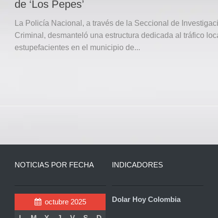
de ‘Los Pepes’
La Policía Nacional, a través de la Seccional de Investigac
Criminal, desmanteló una estructura dedicada al tráfico loc
estupefacientes en el municipio de...
NOTICIAS POR FECHA
INDICADORES
Dolar Hoy Colombia
octubre 2025
L
M
X
J
V
S
D