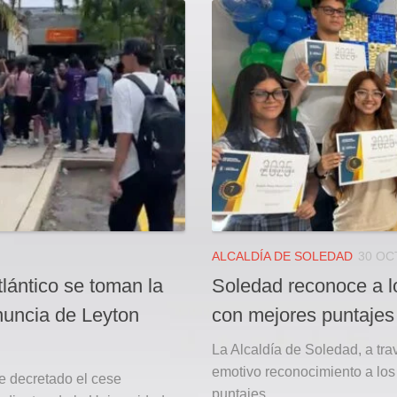
ALCALDÍA DE SOLEDAD
30 OCT
tlántico se toman la
Soledad reconoce a lo
enuncia de Leyton
con mejores puntajes
La Alcaldía de Soledad, a tra
emotivo reconocimiento a los
 decretado el cese
puntajes...