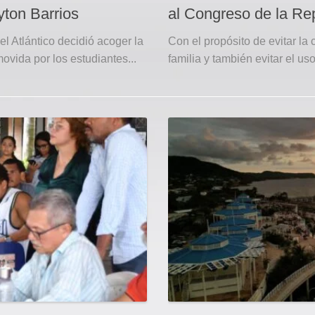
yton Barrios
al Congreso de la Re
l Atlántico decidió acoger la
Con el propósito de evitar la
movida por los estudiantes...
familia y también evitar el uso 