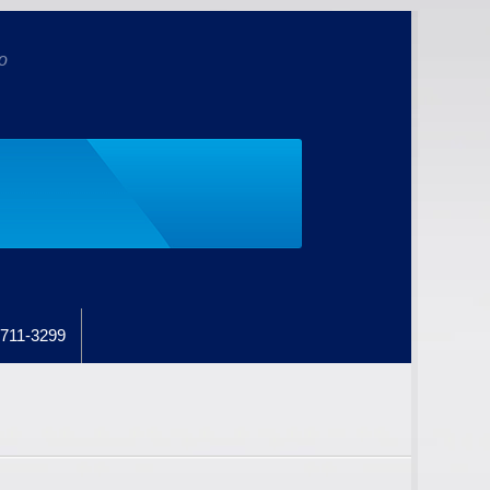
o
711-3299