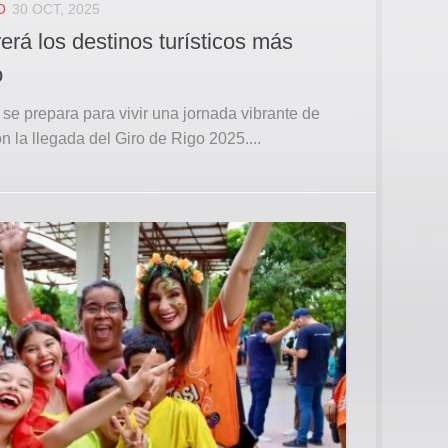
O
30 OCT, 2025
erá los destinos turísticos más
o
 se prepara para vivir una jornada vibrante de
n la llegada del Giro de Rigo 2025....