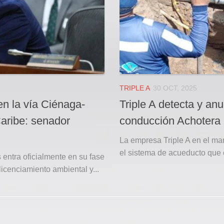
TRIPLE A
30 OCT, 2025
en la vía Ciénaga-
Triple A detecta y anu
Caribe: senador
conducción Achotera
La empresa Triple A en el mar
el sistema de acueducto que 
s entra oficialmente en su fase
licenciamiento ambiental y...